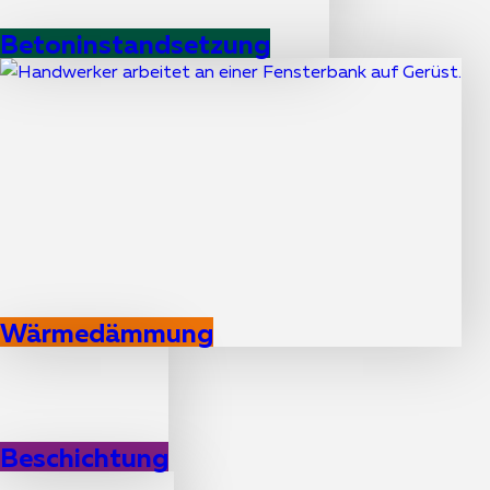
Betoninstandsetzung
Wärmedämmung
Beschichtung