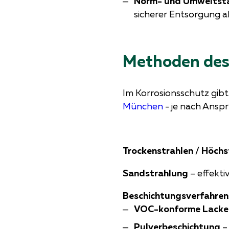
Norm- und Umweltst
sicherer Entsorgung al
Methoden des
Im Korrosionsschutz gibt
München
- je nach Anspr
Trockenstrahlen / Höch
Sandstrahlung
– effekti
Beschichtungsverfahren
VOC-konforme Lacke
Pulverbeschichtung
– 