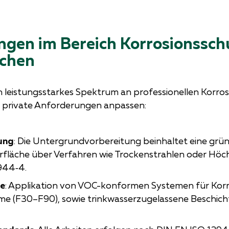
ngen im Bereich Korrosionssc
chen
n leistungsstarkes Spektrum an professionellen Kor
und private Anforderungen anpassen:
ung
: Die Untergrundvorbereitung beinhaltet eine grü
rfläche über Verfahren wie Trockenstrahlen oder Höc
944‑4.
me
: Applikation von VOC-konformen Systemen für Korro
e (F30–F90), sowie trinkwasserzugelassene Beschich