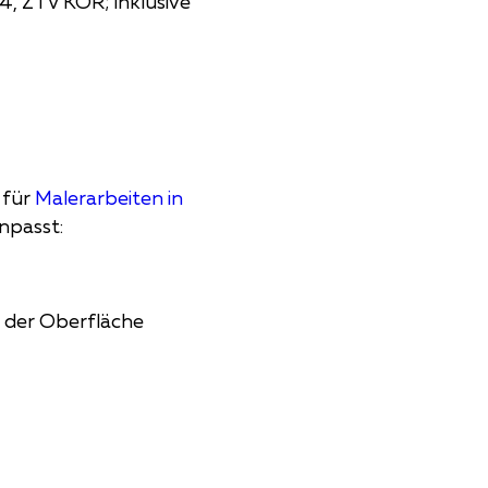
4, ZTV KOR; inklusive
 für
Malerarbeiten in
npasst:
 der Oberfläche