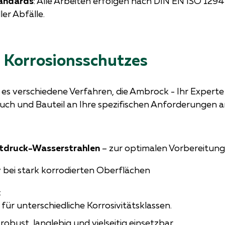
andards
: Alle Arbeiten erfolgen nach DIN EN ISO 1294
ler Abfälle.
 Korrosionsschutzes
 es verschiedene Verfahren, die Ambrock - Ihr Experte
uch und Bauteil an Ihre spezifischen Anforderungen a
stdruck-Wasserstrahlen
– zur optimalen Vorbereitung
v bei stark korrodierten Oberflächen
:
für unterschiedliche Korrosivitätsklassen.
robust, langlebig und vielseitig einsetzbar