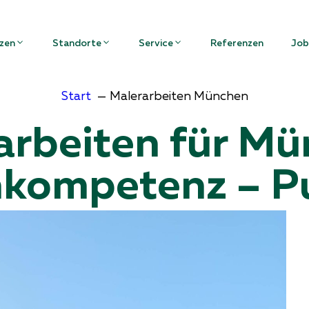
zen
Standorte
Service
Referenzen
Job
Start
Malerarbeiten München
arbeiten für Mü
kompetenz – P