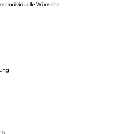
 und individuelle Wünsche
rung
ch